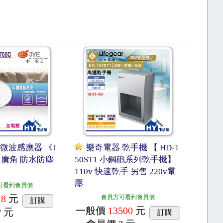
微波感應器 《J
樂奇電器 乾手機 【 HD-1
》超廣角 防水防塵
50ST1 小鋼砲系列乾手機】
110v 快速乾手 另售 220v電
壓
可看到會員價
18
元
會員方可看到會員價
訂購
一般價
13500
元
? 元
訂購