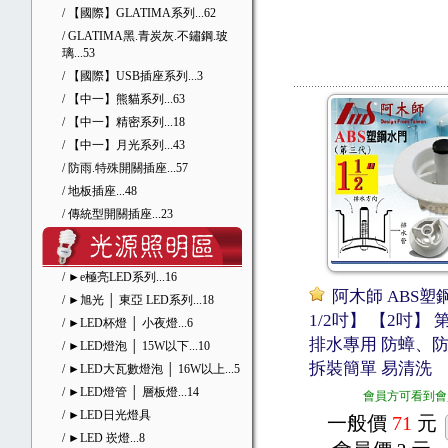
/ 【國際】GLATIMA系列
...62
/ GLATIMA黑.青炭灰.不鏽鋼.玻
璃
...53
/ 【國際】USB插座系列
...3
/ 【中一】熊貓系列
...63
/ 【中一】精密系列
...18
/ 【中一】月光系列
...43
/ 防雨.特殊開關插座
...57
/ 地板插座
...48
/ 傳統型開關插座
...23
/ ►e極亮LED系列
...16
阿木師 ABS塑
/ ►旭光 │ 東亞 LED系列
...18
1/2吋】 【2吋】
/ ►LED杯燈 │ 小夜燈
...6
排水專用 防蟑、
/ ►LED燈泡 │ 15W以下
...10
拆裝簡單 易清洗
/ ►LED大瓦數燈泡 │ 16W以上
...5
/ ►LED燈管 │ 層板燈
...14
會員方可看到會
/ ►LED日光燈具
一般價
71
元
/ ►LED 崁燈
...8