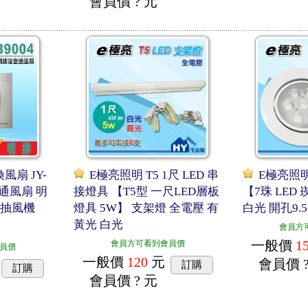
會員價
? 元
風扇 JY-
E極亮照明 T5 1尺 LED 串
E極亮照明
室通風扇 明
接燈具 【T5型 一尺LED層板
【7珠 LED
4 抽風機
燈具 5W】 支架燈 全電壓 有
白光 開孔9.
黃光 白光
會員方
一般價
1
會員方可看到會員價
員價
一般價
120
元
會員價
訂購
訂購
會員價
? 元