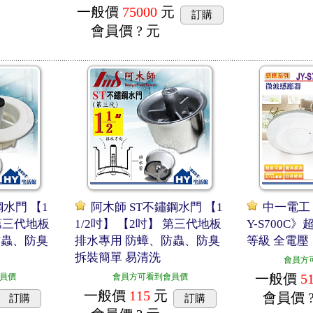
一般價
75000
元
訂購
會員價
? 元
鋼水門 【1
阿木師 ST不鏽鋼水門 【1
中一電工 
 第三代地板
1/2吋】 【2吋】 第三代地板
Y-S700C
防蟲、防臭
排水專用 防蟑、防蟲、防臭
等級 全電壓
拆裝簡單 易清洗
會員方
一般價
5
員價
會員方可看到會員價
一般價
115
元
會員價
訂購
訂購