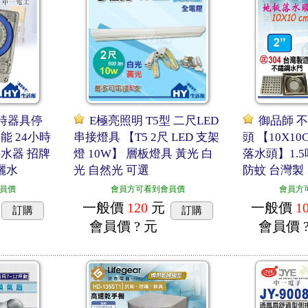
定時器具停
E極亮照明 T5型 二尺LED
御品師 
能 24小時
串接燈具 【T5 2尺 LED 支架
頭 【10X1
水器 招牌
燈 10W】 層板燈具 黃光 白
落水頭】1.5
灑水
光 自然光 可選
防蚊 台灣製
員價
會員方可看到會員價
會員方
一般價
120
元
一般價
1
訂購
訂購
會員價
? 元
會員價