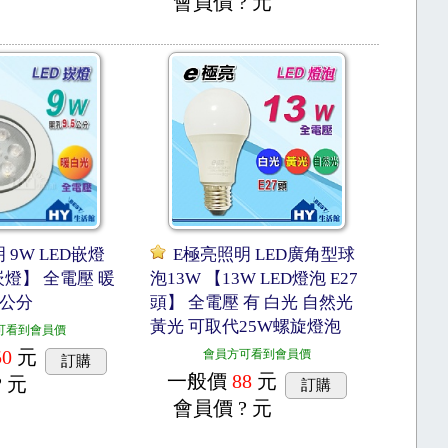
會員價
? 元
 9W LED嵌燈
E極亮照明 LED廣角型球
 崁燈】 全電壓 暖
泡13W 【13W LED燈泡 E27
5公分
頭】 全電壓 有 白光 自然光
黃光 可取代25W螺旋燈泡
可看到會員價
50
元
會員方可看到會員價
訂購
一般價
88
元
? 元
訂購
會員價
? 元