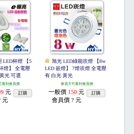
 LED杯燈 【5
旭光 LED綠能崁燈 【8w
射杯燈】 全電壓
LED 嵌燈】 7燈崁燈 全電壓
 黃光 可選
有 白光 黃光
可看到會員價
會員方可看到會員價
09
元
一般價
150
元
訂購
訂購
? 元
會員價
? 元