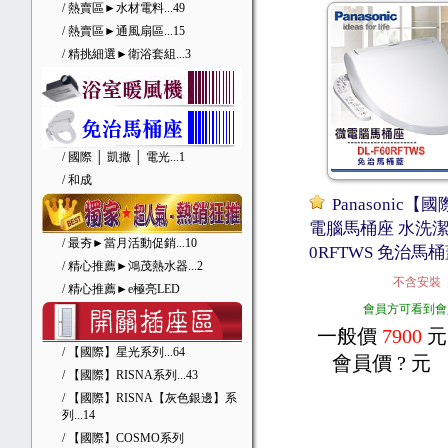
/ 熱賣區►水材電料
...49
/ 熱賣區►通風扇區
...15
/ 精挑細選►衛浴套組
...3
/ 國際 │ 凱撒 │ 電光
...1
/ 和成
Panasonic【
電腦馬桶座 水洗潔淨
/ 最夯►當月活動促銷
...10
0RFTWS 免治馬
/ 精心推薦►鴻茂熱水器
...2
不含安裝
/ 精心推薦►e極亮LED
會員方可看到會
一般價
7900
元
/ 【國際】星光系列
...64
會員價
? 元
/ 【國際】RISNA系列
...43
/ 【國際】RISNA【灰色銀邊】系
列
...14
/ 【國際】COSMO系列