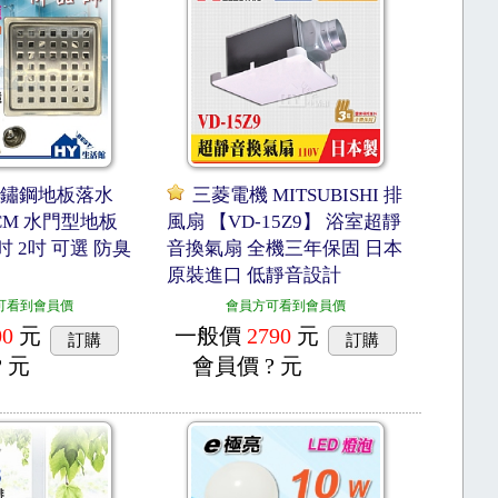
不鏽鋼地板落水
三菱電機 MITSUBISHI 排
0CM 水門型地板
風扇 【VD-15Z9】 浴室超靜
吋 2吋 可選 防臭
音換氣扇 全機三年保固 日本
原裝進口 低靜音設計
可看到會員價
會員方可看到會員價
00
元
一般價
2790
元
訂購
訂購
? 元
會員價
? 元