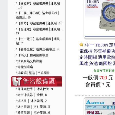
/ 【國際牌】浴室暖風機│通風扇
│
...6
/ 【三菱、康乃馨】浴室暖風機│
通風扇
...10
/ 【樂奇】浴室暖風機│通風扇
...16
/ 【台達電】浴室暖風機│通風扇
...
19
/ 【中一電工】浴室暖風機│通風
扇
...7
中一 TB38N 
/ 【香格里拉】通風扇/循環扇
...6
電保持 停電補償功
/ 【鴻茂】輕鋼架循環扇
定時開關 適用電熱
/ 活氧全熱交換設備
馬達 魚池 庭園燈 
/ 節能循環扇
會員方可看到會
/ 排吸扇│壁扇│吊扇配件
一般價
700
元
會員價
? 元
/ 蓮蓬頭把手 │ 沐浴軟管
...9
/ 衛生沖洗器 │ 滑桿
...8
/ 淋浴柱 │ 沐浴花灑
...2
/ 沐浴龍頭 │ 浴缸龍頭
...5
/ 臉盆龍頭 │ 混合龍頭
...6