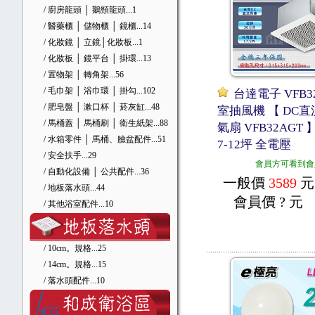
/ 廚房龍頭 │ 鵝頸龍頭
...1
/ 醫藥櫃 │ 儲物櫃 │ 鏡櫃
...14
/ 化妝鏡 │ 立鏡│化妝板
...1
/ 化妝板 │ 鏡平台 │ 掛環
...13
/ 置物架 │ 轉角架
...56
/ 毛巾架 │ 浴巾環 │ 掛勾
...102
台達電子 VFB3
/ 肥皂盤 │ 漱口杯 │ 菸灰缸
...48
室抽風機 【 DC
/ 馬桶蓋 │ 馬桶刷 │ 衛生紙架
...88
氣扇 VFB32AGT
/ 水箱零件 │ 馬桶、臉盆配件
...51
7-12坪 全電壓
/ 安全扶手
...29
會員方可看到會
/ 自動化設備 │ 公共配件
...36
一般價
3589
元
/ 地板落水頭
...44
會員價
? 元
/ 其他浴室配件
...10
/ 10cm。規格
...25
/ 14cm。規格
...15
/ 落水頭配件
...10