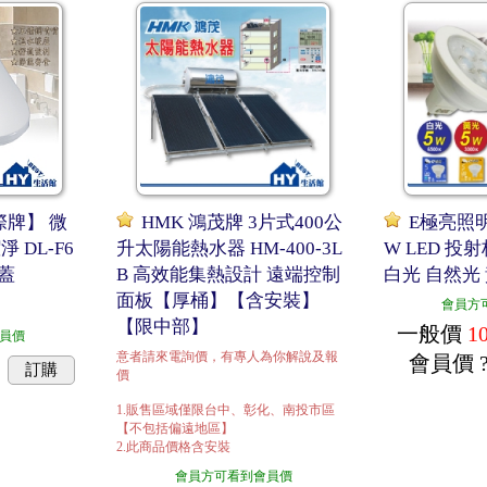
國際牌】 微
HMK 鴻茂牌 3片式400公
E極亮照明
 DL-F6
升太陽能熱水器 HM-400-3L
W LED 投
桶蓋
B 高效能集熱設計 遠端控制
白光 自然光
面板【厚桶】【含安裝】
會員方
【限中部】
一般價
1
員價
意者請來電詢價，有專人為你解說及報
會員價
訂購
價
1.販售區域僅限台中、彰化、南投市區
【不包括偏遠地區】
2.此商品價格含安裝
會員方可看到會員價