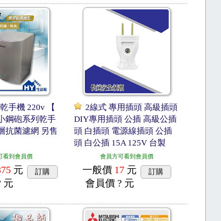
乾手機 220v 【
2線式 專用插頭 高級插頭
T2 小鋼砲系列乾手
DIY專用插頭 公插 高級公插
層抗菌濾網 另售
頭 白插頭 電源線插頭 公插
頭 白公插 15A 125V 台製
可看到會員價
會員方可看到會員價
875
元
一般價
17
元
訂購
訂購
? 元
會員價
? 元