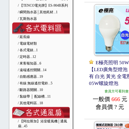
/ 【TENCO電光牌】ES-904B系列
/ 瞬間熱水器│其他耗材
...1
/ 瓦斯熱水器
/ 延長線
/ 電線電材類
/ 各式電錶
...1
/ 定時器
...12
E極亮照明 50W
/ 來客報知器
...6
【LED廣角型燈泡 
/ 遠端遙控開關
...14
有 白光 黃光 全電
/ 自動感應器
...19
05W螺旋燈泡
/ 有線.無線遙控電鈴
...5
/ 斷路器開關
...10
會員方可看到會
/ 紮線帶 │ 配線槽
...11
一般價
666
元
/ 其他電料區
...18
會員價
? 元
/ 【阿拉斯加】浴室暖風機│通風
扇
...45