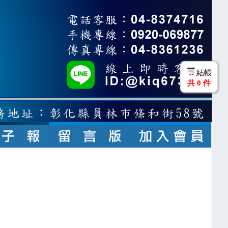
結帳
共
0
件