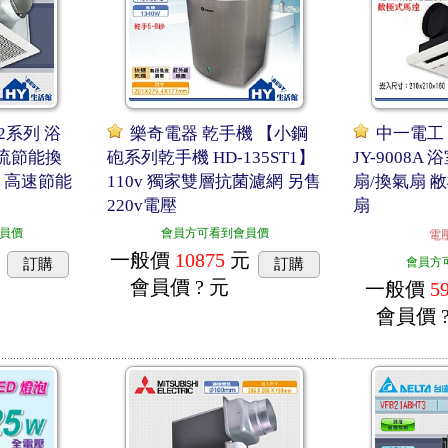
2系列 浴
樂奇電器 乾手機 【小鋼
中一電工 J
直流節能換
砲系列乾手機 HD-135ST1】
JY-9008A
 】高速節能
110v 獨家雙層抗菌濾網 另售
扇/換氣扇 
220v電壓
扇
員價
會員方可看到會員價
電壓
一般價
10875
元
會員方
訂購
訂購
會員價
? 元
一般價
5
會員價