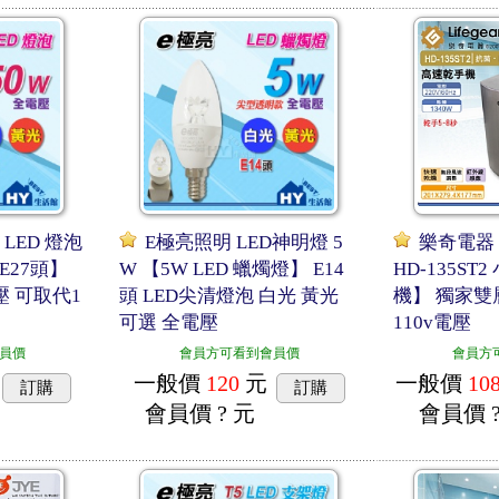
 LED 燈泡
E極亮照明 LED神明燈 5
樂奇電器 
E27頭】
W 【5W LED 蠟燭燈】 E14
HD-135S
壓 可取代1
頭 LED尖清燈泡 白光 黃光
機】 獨家雙
可選 全電壓
110v電壓
員價
會員方可看到會員價
會員方
一般價
120
元
一般價
10
訂購
訂購
會員價
? 元
會員價