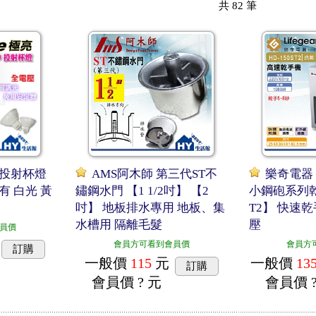
共
82
筆
D投射杯燈
AMS阿木師 第三代ST不
樂奇電器 
 有 白光 黃
鏽鋼水門 【1 1/2吋】 【2
小鋼砲系列乾手
吋】 地板排水專用 地板、集
T2】 快速乾
水槽用 隔離毛髮
壓
員價
會員方可看到會員價
會員方
訂購
一般價
115
元
一般價
13
訂購
會員價
? 元
會員價