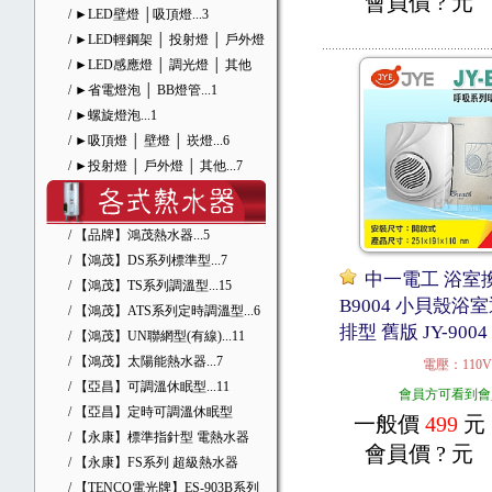
會員價
? 元
/ ►LED壁燈 │吸頂燈
...3
/ ►LED輕鋼架 │ 投射燈 │ 戶外燈
/ ►LED感應燈 │ 調光燈 │ 其他
/ ►省電燈泡 │ BB燈管
...1
/ ►螺旋燈泡
...1
/ ►吸頂燈 │ 壁燈 │ 崁燈
...6
/ ►投射燈 │ 戶外燈 │ 其他
...7
/ 【品牌】鴻茂熱水器
...5
/ 【鴻茂】DS系列標準型
...7
中一電工 浴室換
/ 【鴻茂】TS系列調溫型
...15
B9004 小貝殼浴
/ 【鴻茂】ATS系列定時調溫型
...6
排型 舊版 JY-900
/ 【鴻茂】UN聯網型(有線)
...11
/ 【鴻茂】太陽能熱水器
...7
電壓：110V
/ 【亞昌】可調溫休眠型
...11
會員方可看到會
/ 【亞昌】定時可調溫休眠型
一般價
499
元
/ 【永康】標準指針型 電熱水器
會員價
? 元
/ 【永康】FS系列 超級熱水器
/ 【TENCO電光牌】ES-903B系列