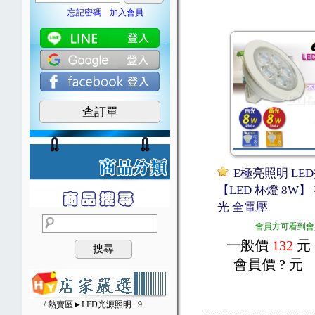
忘記密碼
加入會員
查訂單
E極亮照明 LE
【LED 杯燈 8W】
光 全電壓
會員方可看到會
一般價
132
元
搜尋
會員價
? 元
/ 熱賣區►LED光源照明
...9