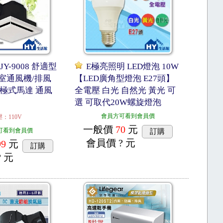
Y-9008 舒適型
E極亮照明 LED燈泡 10W
 浴室通風機/排風
【LED廣角型燈泡 E27頭】
敝極式馬達 通風
全電壓 白光 自然光 黃光 可
選 可取代20W螺旋燈泡
會員方可看到會員價
：110V
一般價
70
元
可看到會員價
訂購
會員價
? 元
99
元
訂購
? 元