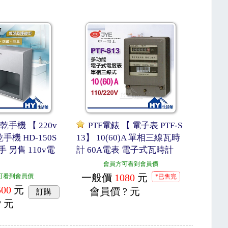
乾手機 【 220v
PTF電錶 【 電子表 PTF-S
機 HD-150S
13】 10(60)A 單相三線瓦時
手 另售 110v電
計 60A電表 電子式瓦時計
會員方可看到會員價
一般價
1080
元
可看到會員價
*已售完
500
元
會員價
? 元
訂購
? 元