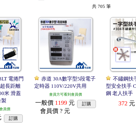
共
705
筆
73LT 電捲門
赤道 30A數字型5段電子
不鏽鋼扶手
 超長距離
定時器 110V/220V共用
型安全扶手 
00米 滑蓋
鋼 老人扶手
會員方可看到會員價
台製
一般價
1199
元
372
元
訂購
會員價
會員價
? 元
元
訂購