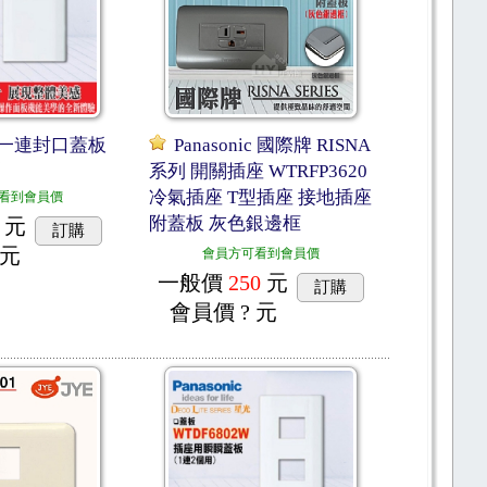
 一連封口蓋板
Panasonic 國際牌 RISNA
W
系列 開關插座 WTRFP3620
冷氣插座 T型插座 接地插座
看到會員價
附蓋板 灰色銀邊框
元
訂購
 元
會員方可看到會員價
一般價
250
元
訂購
會員價
? 元