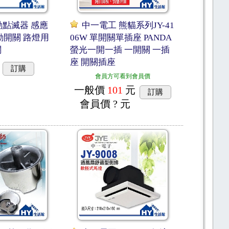
動點滅器 感應
中一電工 熊貓系列JY-41
動開關 路燈用
06W 單開關單插座 PANDA
關
螢光一開一插 一開關 一插
座 開關插座
訂購
會員方可看到會員價
一般價
101
元
訂購
會員價
? 元