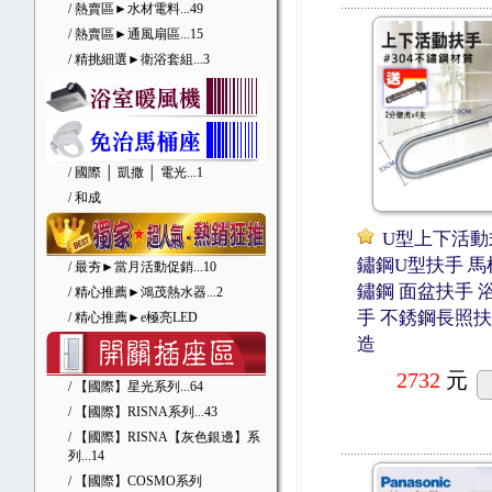
/ 熱賣區►水材電料
...49
/ 熱賣區►通風扇區
...15
/ 精挑細選►衛浴套組
...3
/ 國際 │ 凱撒 │ 電光
...1
/ 和成
U型上下活動
鏽鋼U型扶手 馬
/ 最夯►當月活動促銷
...10
鏽鋼 面盆扶手 
/ 精心推薦►鴻茂熱水器
...2
手 不銹鋼長照扶
/ 精心推薦►e極亮LED
造
2732
元
/ 【國際】星光系列
...64
/ 【國際】RISNA系列
...43
/ 【國際】RISNA【灰色銀邊】系
列
...14
/ 【國際】COSMO系列