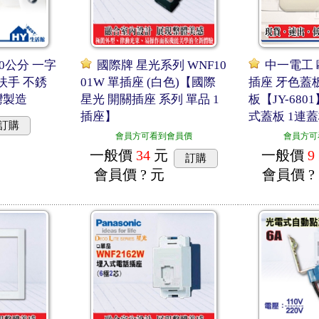
0公分 一字
國際牌 星光系列 WNF10
中一電工 
扶手 不銹
01W 單插座 (白色)【國際
插座 牙色蓋
灣製造
星光 開關插座 系列 單品 1
板【JY-680
插座】
式蓋板 1連蓋
訂購
會員方可看到會員價
會員方可
一般價
34
元
一般價
9
訂購
會員價
? 元
會員價
?