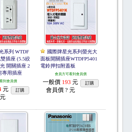
光系列 WTDF
國際牌星光系列螢光大
地雙插座 (5.5絞
面板開關插座WTDFP5401
星光 開關插座 2
電鈴押扣附蓋板
房專用插座
會員方可看到會員價
一般價
193
元
看到會員價
訂購
4
元
會員價
? 元
訂購
 元