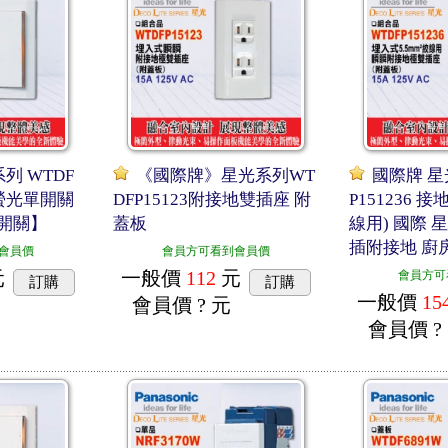
列 WTDF
《國際牌》星光系列WT
國際牌 星
板螢光單開關
DFP15123附接地雙插座 附
P151236 接
開關】
蓋板
線用) 國際 
插附接地 廚
會員價
會員方可看到會員價
元
一般價
112
元
會員方可
訂購
訂購
一般價
15
會員價
? 元
會員價
?