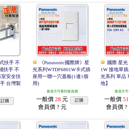
式扶手 不
《Panasonic國際牌》星
國際 星光 
桶扶手 不
光系列WTDF6801W卡式插
1W 接地單
浴室安全扶
座用一聯一穴蓋板(1連1個
光系列 單品 
手 台灣製
用)
地】
會員方可看到會員價
會員方可
一般價
28
元
一般價
51
訂購
訂購
會員價
? 元
會員價
?