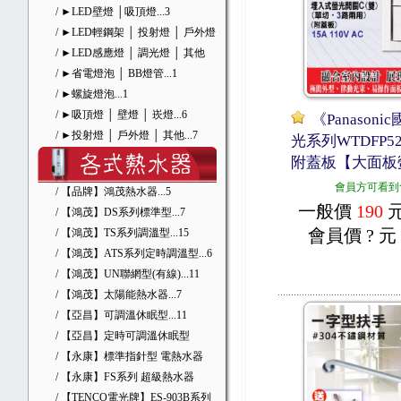
/ ►LED壁燈 │吸頂燈
...3
/ ►LED輕鋼架 │ 投射燈 │ 戶外燈
/ ►LED感應燈 │ 調光燈 │ 其他
/ ►省電燈泡 │ BB燈管
...1
/ ►螺旋燈泡
...1
/ ►吸頂燈 │ 壁燈 │ 崁燈
...6
《Panason
/ ►投射燈 │ 戶外燈 │ 其他
...7
光系列WTDFP5
附蓋板【大面板
會員方可看到
/ 【品牌】鴻茂熱水器
...5
一般價
190
/ 【鴻茂】DS系列標準型
...7
會員價
? 元
/ 【鴻茂】TS系列調溫型
...15
/ 【鴻茂】ATS系列定時調溫型
...6
/ 【鴻茂】UN聯網型(有線)
...11
/ 【鴻茂】太陽能熱水器
...7
/ 【亞昌】可調溫休眠型
...11
/ 【亞昌】定時可調溫休眠型
/ 【永康】標準指針型 電熱水器
/ 【永康】FS系列 超級熱水器
/ 【TENCO電光牌】ES-903B系列