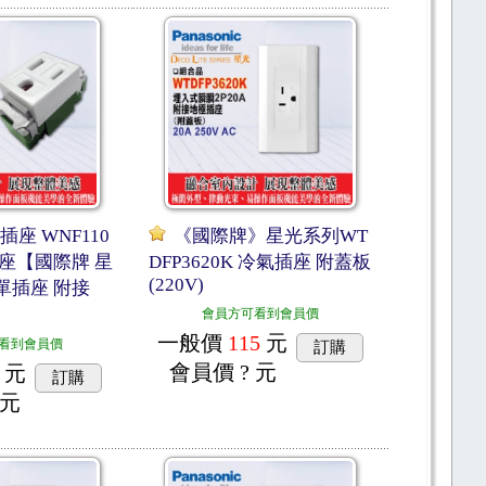
插座 WNF110
《國際牌》星光系列WT
插座【國際牌 星
DFP3620K 冷氣插座 附蓋板
(220V)
單插座 附接
會員方可看到會員價
一般價
115
元
看到會員價
訂購
會員價
? 元
元
訂購
 元