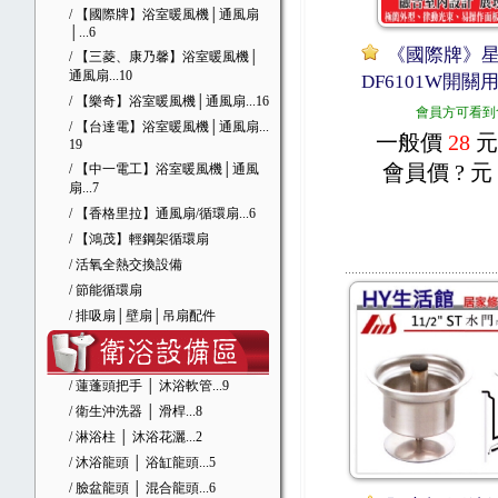
/ 【國際牌】浴室暖風機│通風扇
│
...6
《國際牌》星
/ 【三菱、康乃馨】浴室暖風機│
通風扇
...10
DF6101W開
/ 【樂奇】浴室暖風機│通風扇
...16
會員方可看到
/ 【台達電】浴室暖風機│通風扇
...
一般價
28
元
19
會員價
? 元
/ 【中一電工】浴室暖風機│通風
扇
...7
/ 【香格里拉】通風扇/循環扇
...6
/ 【鴻茂】輕鋼架循環扇
/ 活氧全熱交換設備
/ 節能循環扇
/ 排吸扇│壁扇│吊扇配件
/ 蓮蓬頭把手 │ 沐浴軟管
...9
/ 衛生沖洗器 │ 滑桿
...8
/ 淋浴柱 │ 沐浴花灑
...2
/ 沐浴龍頭 │ 浴缸龍頭
...5
/ 臉盆龍頭 │ 混合龍頭
...6