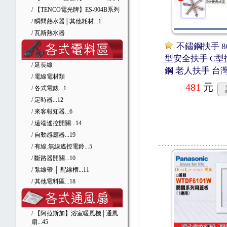
/ 【TENCO電光牌】ES-904B系列
/ 瞬間熱水器│其他耗材
...1
/ 瓦斯熱水器
不鏽鋼扶手 8
型安全扶手 C型
/ 延長線
鋼 老人扶手 台
/ 電線電材類
481
元
/ 各式電錶
...1
/ 定時器
...12
/ 來客報知器
...6
/ 遠端遙控開關
...14
/ 自動感應器
...19
/ 有線.無線遙控電鈴
...5
/ 斷路器開關
...10
/ 紮線帶 │ 配線槽
...11
/ 其他電料區
...18
/ 【阿拉斯加】浴室暖風機│通風
扇
...45