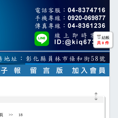
結帳
共
0
件
頁
>>
18