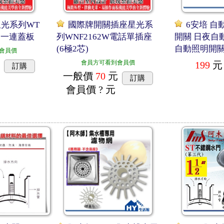
光系列WT
國際牌開關插座星光系
6安培 自
關用一連蓋板
列WNF2162W電話單插座
開關 日夜自
(6極2芯)
自動照明開
會員價
會員方可看到會員價
199
元
訂購
一般價
70
元
訂購
會員價
? 元