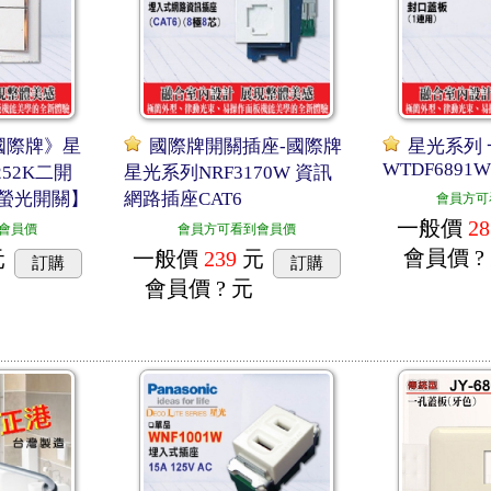
ic國際牌》星
國際牌開關插座-國際牌
星光系列
WTDF6891
252K二開
星光系列NRF3170W 資訊
螢光開關】
網路插座CAT6
會員方可
一般價
28
會員價
會員方可看到會員價
會員價
?
元
一般價
239
元
訂購
訂購
會員價
? 元