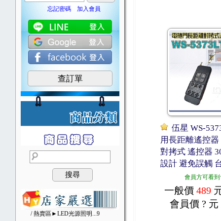
忘記密碼
加入會員
查訂單
伍星 WS-53
用長距離遙控器
對拷式 遙控器 3
設計 避免誤觸 
搜尋
會員方可看到
一般價
489
會員價
? 元
/ 熱賣區►LED光源照明
...9