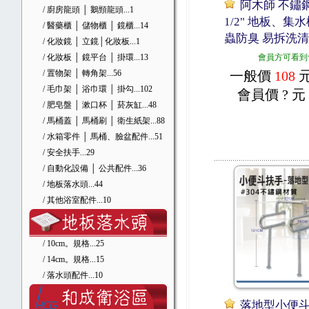
阿木師 不鏽鋼
/ 廚房龍頭 │ 鵝頸龍頭
...1
1/2" 地板、集
/ 醫藥櫃 │ 儲物櫃 │ 鏡櫃
...14
蟲防臭 易拆洗
/ 化妝鏡 │ 立鏡│化妝板
...1
/ 化妝板 │ 鏡平台 │ 掛環
...13
會員方可看到
/ 置物架 │ 轉角架
...56
一般價
108
/ 毛巾架 │ 浴巾環 │ 掛勾
...102
會員價
? 元
/ 肥皂盤 │ 漱口杯 │ 菸灰缸
...48
/ 馬桶蓋 │ 馬桶刷 │ 衛生紙架
...88
/ 水箱零件 │ 馬桶、臉盆配件
...51
/ 安全扶手
...29
/ 自動化設備 │ 公共配件
...36
/ 地板落水頭
...44
/ 其他浴室配件
...10
/ 10cm。規格
...25
/ 14cm。規格
...15
/ 落水頭配件
...10
落地型小便斗扶