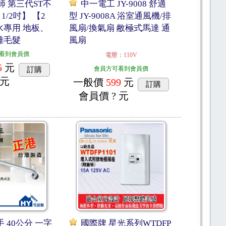
師 第三代ST不
中一電工 JY-9008 舒適
1/2吋】 【2
型 JY-9008A 浴室通風機/排
水專用 地板、
風扇/換氣扇 敝極式馬達 通
離毛髮
風扇
看到會員價
電壓：110V
5
元
會員方可看到會員價
訂購
 元
一般價
599
元
訂購
會員價
? 元
 40公分 一字
國際牌 星光系列WTDFP