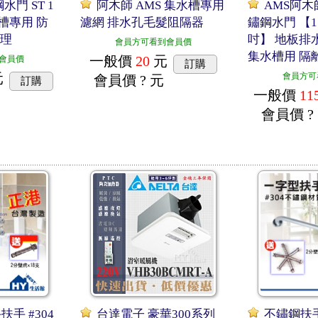
水門 ST 1
阿木師 AMS 集水槽專用
AMS阿木
水槽專用 防
濾網 排水孔毛髮阻隔器
鏽鋼水門 【1 
清理
吋】 地板排
會員方可看到會員價
集水槽用 隔
一般價
20
元
會員價
訂購
元
會員方可
會員價
? 元
訂購
一般價
11
會員價
?
手 #304
台達電子 豪華300系列
不鏽鋼扶手