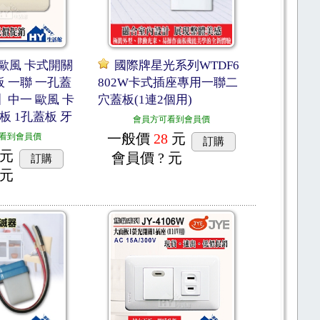
歐風 卡式開關
國際牌星光系列WTDF6
板 一聯 一孔蓋
802W卡式插座專用一聯二
1】中一 歐風 卡
穴蓋板(1連2個用)
板 1孔蓋板 牙
會員方可看到會員價
一般價
28
元
看到會員價
訂購
元
會員價
? 元
訂購
 元