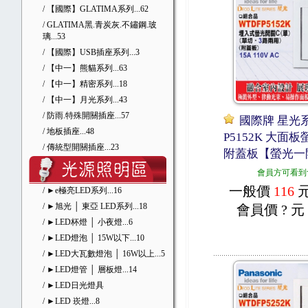
/ 【國際】GLATIMA系列
...62
/ GLATIMA黑.青炭灰.不鏽鋼.玻
璃
...53
/ 【國際】USB插座系列
...3
/ 【中一】熊貓系列
...63
/ 【中一】精密系列
...18
/ 【中一】月光系列
...43
/ 防雨.特殊開關插座
...57
國際牌 星光系
/ 地板插座
...48
P5152K 大面
/ 傳統型開關插座
...23
附蓋板【螢光一
會員方可看到
一般價
116
/ ►e極亮LED系列
...16
/ ►旭光 │ 東亞 LED系列
...18
會員價
? 元
/ ►LED杯燈 │ 小夜燈
...6
/ ►LED燈泡 │ 15W以下
...10
/ ►LED大瓦數燈泡 │ 16W以上
...5
/ ►LED燈管 │ 層板燈
...14
/ ►LED日光燈具
/ ►LED 崁燈
...8